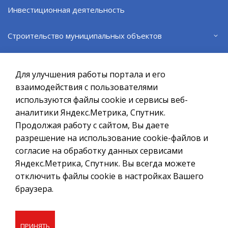
ВЕРНУТЬСЯ НАЗАД
Инвестиционная деятельность
Строительство муниципальных объектов
Официальный сайт ОМСУ муниципального
образования ЗАТО г.Североморск
Телефоны экстренных и аварийных служб ЗАТО г.
Североморск
Для улучшения работы портала и его
При полном или частичном использовании материалов ссылка
на ресурс обязательна.
взаимодействия с пользователями
Карта сайта
используются файлы cookie и сервисы веб-
Если Вы обнаружили на странице ошибку, пожалуйста, выделите
курсором слово или фразу и нажмите сочетание клавиш
аналитики Яндекс.Метрика, Спутник.
Ctrl+Enter
Реализация инициативных проектов
Продолжая работу с сайтом, Вы даете
разрешение на использование cookie-файлов и
Политика в отношении обработки персональных данных
Благоустройство общественных территорий
согласие на обработку данных сервисами
Создание сайта – Старт Икс
Яндекс.Метрика, Спутник. Вы всегда можете
отключить файлы cookie в настройках Вашего
© 2010 - 2026
Военный комиссариат городов Североморск и
Островной Мурманской области
браузера.
Ограничение торговли алкоголем
ПРИНЯТЬ