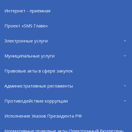
Интернет - приёмная
Проект «SMS Главе»
Отдел архитектуры и градостроительства
администрации ЗАТО г. Североморск
напоминает: получить необходимые услуги, в
Электронные услуги
том числе разрешение на строительство,
можно не выходя из дома - через gosuslugi.ru.
Муниципальные услуги
Правовые акты в сфере закупок
Административные регламенты
Противодействие коррупции
Исполнение Указов Президента РФ
Нормативные правовые акты (Электронный бюллетень