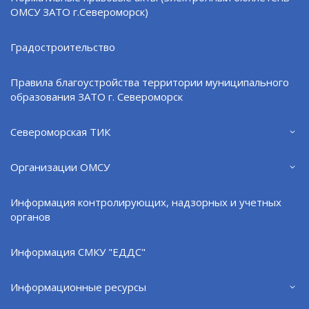
ОМСУ ЗАТО г.Североморск)
Градостроительство
Подробную информацию можно получить по
Правила благоустройства территории муниципального
адресу: г. Североморск, ул. Ломоносова, д. 4, каб.
образования ЗАТО г. Североморск
38 (отдел архитектуры и градостроительства),
тел. 8 (815-37) 4-95-38.
Североморская ТИК
! Услуги на портале отображаются в зависимости от
Организации ОМСУ
местоположения. Для подачи заявления в
соответствующий регион на «Госуслугах»
Информация контролирующих, надзорных и учетных
необходимо изменить местоположение.
органов
Информация СМКУ "ЕДДС"
Поделиться:
VK
Информационные ресурсы