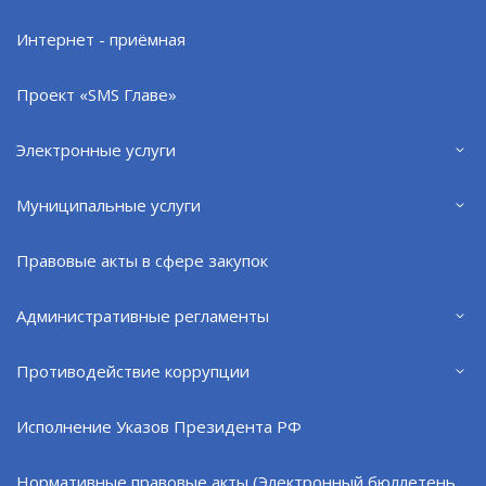
Интернет - приёмная
Проект «SMS Главе»
Электронные услуги
Муниципальные услуги
Правовые акты в сфере закупок
В этот день c 12.00 будут организованы встречи
со специалистами. У участников будет
Административные регламенты
возможность задать интересующие вопросы и
пообщаться с другими будущими мамами.
Противодействие коррупции
В программе - групповая беседа:
➣ с врачом по медицинской профилактике о
Исполнение Указов Президента РФ
питании и физической активности в период
беременности;
Нормативные правовые акты (Электронный бюллетень