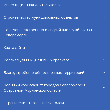
Инвестиционная деятельность
Североморцы могут принять участие в
«СОПКАХ.СЕМЬЯ»
на ул. Флотских Строителей, 5.
Строительство муниципальных объектов
Участие бесплатное, количество мест ограничено.
Регистрация 👉
Телефоны экстренных и аварийных служб ЗАТО г.
➢блок «I триместр»:
Североморск
https://forms.yandex.ru/u/68da7198f47e73038e968153/
➢ блок «II триместр»:
Карта сайта
https://forms.yandex.ru/u/68da775790fa7b022b97583b/
➢ блок «III триместр»:
Реализация инициативных проектов
https://forms.yandex.ru/u/68da78b949363902cf709cf6/
Благоустройство общественных территорий
Если не сможете прийти лично, смотрите
трансляцию. Подробности в общей группе
Военный комиссариат городов Североморск и
«СОПОК.СЕМЬЯ».
Островной Мурманской области
Ограничение торговли алкоголем
Поделиться:
VK