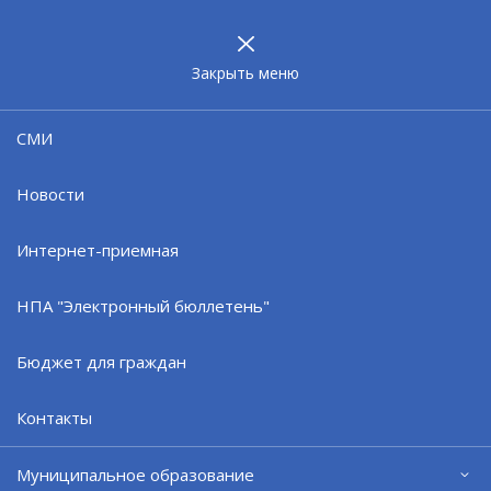
МУНИЦИПАЛЬНОЕ
ОБРАЗОВАНИЕ
ЗАТО г. СЕВЕРОМОРСК
Закрыть меню
06.10.25
СМИ
7 октября во всех пространствах
«СОПКИ.СЕМЬЯ» состоится День
Новости
беременных
Интернет-приемная
НПА "Электронный бюллетень"
Бюджет для граждан
Контакты
Муниципальное образование