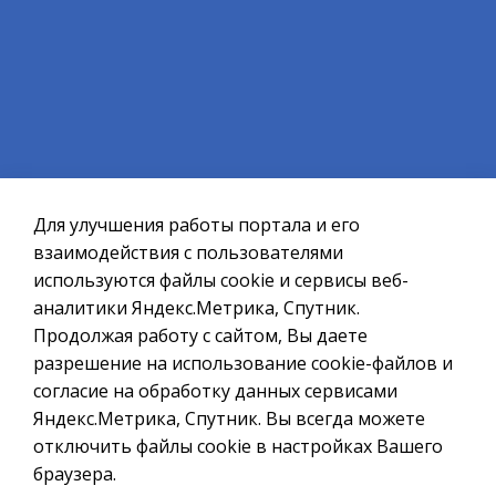
ВЕРНУТЬСЯ НАЗАД
Официальный сайт ОМСУ муниципального
образования ЗАТО г.Североморск
Для улучшения работы портала и его
При полном или частичном использовании материалов ссылка
на ресурс обязательна.
взаимодействия с пользователями
используются файлы cookie и сервисы веб-
Если Вы обнаружили на странице ошибку, пожалуйста, выделите
курсором слово или фразу и нажмите сочетание клавиш
аналитики Яндекс.Метрика, Спутник.
Ctrl+Enter
Продолжая работу с сайтом, Вы даете
разрешение на использование cookie-файлов и
Политика в отношении обработки персональных данных
согласие на обработку данных сервисами
Создание сайта – Старт Икс
Яндекс.Метрика, Спутник. Вы всегда можете
© 2010 - 2026
отключить файлы cookie в настройках Вашего
браузера.