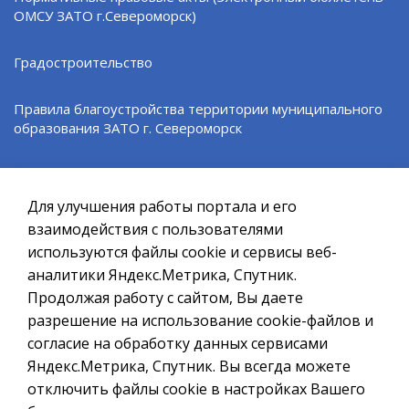
Поделиться:
VK
ОМСУ ЗАТО г.Североморск)
Градостроительство
ВЕРНУТЬСЯ НАЗАД
Правила благоустройства территории муниципального
образования ЗАТО г. Североморск
Официальный сайт ОМСУ муниципального
образования ЗАТО г.Североморск
Североморская ТИК
Для улучшения работы портала и его
При полном или частичном использовании материалов ссылка
Организации ОМСУ
на ресурс обязательна.
взаимодействия с пользователями
используются файлы cookie и сервисы веб-
Если Вы обнаружили на странице ошибку, пожалуйста, выделите
Информация контролирующих, надзорных и учетных
курсором слово или фразу и нажмите сочетание клавиш
аналитики Яндекс.Метрика, Спутник.
органов
Ctrl+Enter
Продолжая работу с сайтом, Вы даете
разрешение на использование cookie-файлов и
Политика в отношении обработки персональных данных
Информация СМКУ "ЕДДС"
согласие на обработку данных сервисами
Создание сайта – Старт Икс
Яндекс.Метрика, Спутник. Вы всегда можете
Информационные ресурсы
© 2010 - 2026
отключить файлы cookie в настройках Вашего