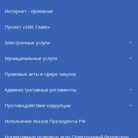
Интернет - приёмная
В Мурманской области продолжается набор на
Проект «SMS Главе»
военную службу по контракту в войска
беспилотных систем.
Электронные услуги
Подробнее - на сайте
беспилотныевойска.рф
.
Муниципальные услуги
По вопросам службы по контракту
Правовые акты в сфере закупок
обращаться в
Военный комиссариат по
ЗАТО Североморск и Островной
: ул. Кирова,
Административные регламенты
6. Справки по тел.: +7 (981) 304-04-79, +7 (911)
321-22-97, +7 (909) 562-24-20.
Противодействие коррупции
Фото пресс-службы СФ.
Исполнение Указов Президента РФ
Нормативные правовые акты (Электронный бюллетень