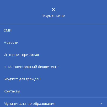
МУНИЦИПАЛЬНОЕ
ОБРАЗОВАНИЕ
ЗАТО г. СЕВЕРОМОРСК
Закрыть меню
18.02.26
СМИ
Набор в войска беспилотных
систем
Новости
Интернет-приемная
НПА "Электронный бюллетень"
Бюджет для граждан
Контакты
Муниципальное образование