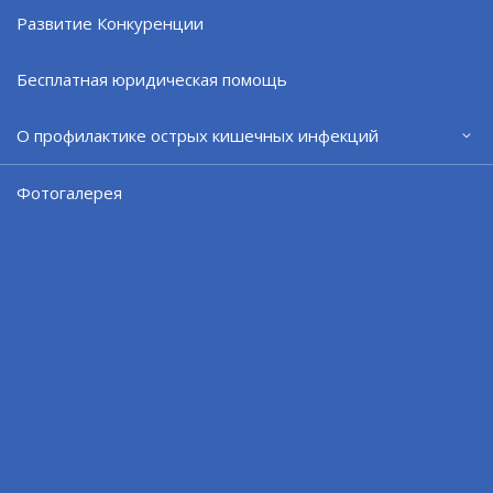
Развитие Конкуренции
Проверят систему оповещения
Бесплатная юридическая помощь
05.08.26
О профилактике острых кишечных инфекций
Фотогалерея
Диспансеризация - забота о здоровье
05.08.26