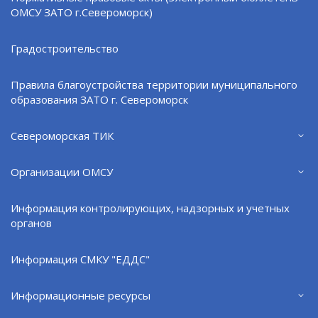
ОМСУ ЗАТО г.Североморск)
Градостроительство
Правила благоустройства территории муниципального
образования ЗАТО г. Североморск
Североморская ТИК
«Коммунальный час»: содержание КП, ремонт
Организации ОМСУ
трапов, подготовка к зиме
06.08.26
Информация контролирующих, надзорных и учетных
органов
Информация СМКУ "ЕДДС"
Информационные ресурсы