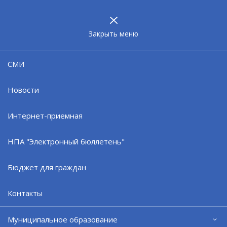
МУНИЦИПАЛЬНОЕ
ОБРАЗОВАНИЕ
ЗАТО г. СЕВЕРОМОРСК
Закрыть меню
Новости
СМИ
Новости
Интернет-приемная
НПА "Электронный бюллетень"
Бюджет для граждан
Контакты
Муниципальное образование
В День физкультурника - на тренировку!