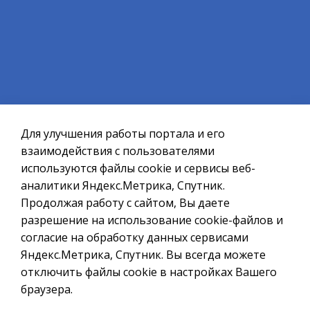
04.08.26
1
2
3
4
5
Официальный сайт ОМСУ муниципального
образования ЗАТО г.Североморск
Для улучшения работы портала и его
При полном или частичном использовании материалов ссылка
на ресурс обязательна.
взаимодействия с пользователями
используются файлы cookie и сервисы веб-
Если Вы обнаружили на странице ошибку, пожалуйста, выделите
курсором слово или фразу и нажмите сочетание клавиш
аналитики Яндекс.Метрика, Спутник.
Ctrl+Enter
Продолжая работу с сайтом, Вы даете
разрешение на использование cookie-файлов и
Политика в отношении обработки персональных данных
согласие на обработку данных сервисами
Создание сайта – Старт Икс
Яндекс.Метрика, Спутник. Вы всегда можете
© 2010 - 2026
отключить файлы cookie в настройках Вашего
браузера.