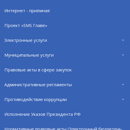
07.08.26
Интернет - приёмная
Проект «SMS Главе»
Электронные услуги
Муниципальные услуги
Правовые акты в сфере закупок
Административные регламенты
Спортшкола обновляется
Противодействие коррупции
07.08.26
Исполнение Указов Президента РФ
Нормативные правовые акты (Электронный бюллетень