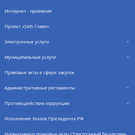
Интернет - приёмная
Проект «SMS Главе»
Электронные услуги
Муниципальные услуги
Правовые акты в сфере закупок
Административные регламенты
Противодействие коррупции
Завтра, 4 июня, пройдет запись на прием к
заместителю главы ЗАТО г.Североморск Анне
Исполнение Указов Президента РФ
Александровне Клапоцкой по личным вопросам,
который состоится 10 июня.
Нормативные правовые акты (Электронный бюллетень