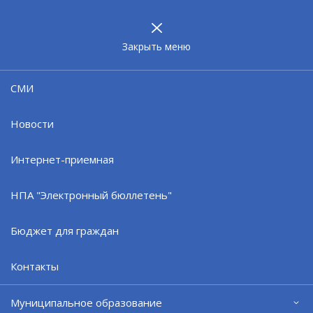
МУНИЦИПАЛЬНОЕ
ОБРАЗОВАНИЕ
ЗАТО г. СЕВЕРОМОРСК
Закрыть меню
03.06.26
СМИ
Запись на прием к заместителю
главы ЗАТО Анне Клапоцкой
Новости
Интернет-приемная
НПА "Электронный бюллетень"
Бюджет для граждан
Контакты
Муниципальное образование