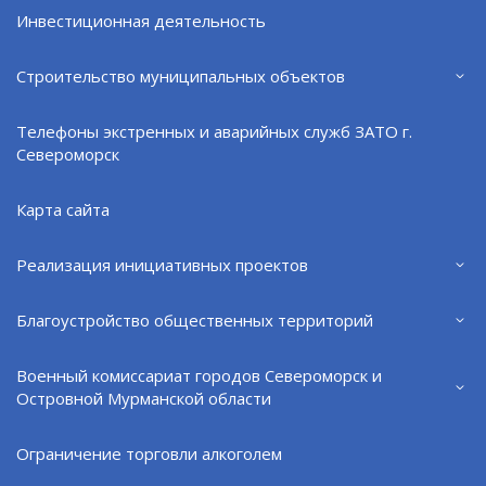
в виде:
Инвестиционная деятельность
1) правового консультирования в устной и
Строительство муниципальных объектов
письменной форме;
2) составления заявлений, жалоб, ходатайств и
Телефоны экстренных и аварийных служб ЗАТО г.
Североморск
других документов правового характера;
3) представления интересов гражданина в судах,
Карта сайта
государственных и муниципальных органах,
организациях в случаях и в порядке, которые
Реализация инициативных проектов
установлены Федеральным законом от 21.11.2011 №
324-ФЗ «О бесплатной юридической помощи в
Благоустройство общественных территорий
Российской Федерации», другими федеральными
законами и законами субъектов Российской
Военный комиссариат городов Североморск и
Федерации.
Островной Мурманской области
В соответствии с законодательством о бесплатной
Ограничение торговли алкоголем
юридической помощи любой гражданин вправе