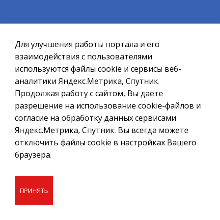
территории Мурманской области");
25) наследование имущества умерших (погибших)
граждан из числа участников специальной военной
Для улучшения работы портала и его
операции и граждан, призванных на военную
взаимодействия с пользователями
службу по мобилизации (лица, указанные в
используются файлы cookie и сервисы веб-
подпунктах 3.1 и 3.2 пункта 1 статьи 10.3 Закона
аналитики Яндекс.Метрика, Спутник.
Мурманской области от 26.06.2006 № 765-01-ЗМО "О
Продолжая работу с сайтом, Вы даете
государственной системе бесплатной юридической
разрешение на использование cookie-файлов и
помощи на территории Мурманской области") (за
согласие на обработку данных сервисами
исключением членов их семей).
Яндекс.Метрика, Спутник. Вы всегда можете
отключить файлы cookie в настройках Вашего
26) обеспечение денежным довольствием
браузера.
военнослужащих и предоставление им отдельных
выплат в соответствии с Федеральным законом от
07.11.2011 № 306-ФЗ "О денежном довольствии
ПРИНЯТЬ
военнослужащих и предоставлении им отдельных
выплат";