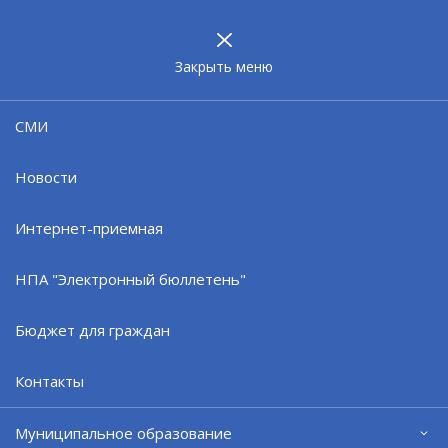
МУНИЦИПАЛЬНОЕ
ОБРАЗОВАНИЕ
ЗАТО г. СЕВЕРОМОРСК
Закрыть меню
Банк
СМИ
Новости
Интернет-приемная
НПА "Электронный бюллетень"
Бюджет для граждан
Образцы заявительных документов
на предоставление муниципальных услуг по опеке
Контакты
и попечительству,
а также мерам социальной поддержки
Муниципальное образование
(скачать архив в формате DOC)