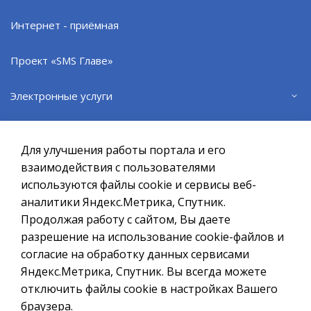
Запросы социально-правового характера:
Интернет - приёмная
- Анкета - заявление
(скачать)
,
- Анкета - заявление для тематического запроса
Проект «SMS Главе»
(скачать)
.
Электронные услуги
Официальный сайт ОМСУ муниципального
образования ЗАТО г.Североморск
Муниципальные услуги
Для улучшения работы портала и его
При полном или частичном использовании материалов ссылка
на ресурс обязательна.
Правовые акты в сфере закупок
взаимодействия с пользователями
используются файлы cookie и сервисы веб-
Если Вы обнаружили на странице ошибку, пожалуйста, выделите
курсором слово или фразу и нажмите сочетание клавиш
аналитики Яндекс.Метрика, Спутник.
Административные регламенты
Ctrl+Enter
Продолжая работу с сайтом, Вы даете
разрешение на использование cookie-файлов и
Противодействие коррупции
Политика в отношении обработки персональных данных
согласие на обработку данных сервисами
Создание сайта – Старт Икс
Яндекс.Метрика, Спутник. Вы всегда можете
Исполнение Указов Президента РФ
© 2010 - 2026
отключить файлы cookie в настройках Вашего
браузера.
Нормативные правовые акты (Электронный бюллетень