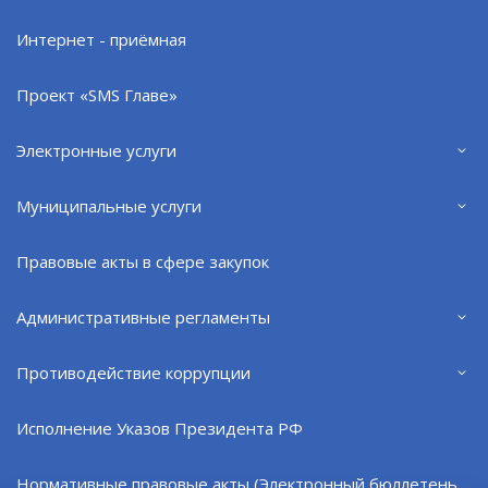
Интернет - приёмная
Проект «SMS Главе»
Электронные услуги
Муниципальные услуги
Североморск / Приморская площадь. Автор: Усачев А.Н.
Правовые акты в сфере закупок
Административные регламенты
Противодействие коррупции
Исполнение Указов Президента РФ
Официальный сайт ОМСУ муниципального
Нормативные правовые акты (Электронный бюллетень