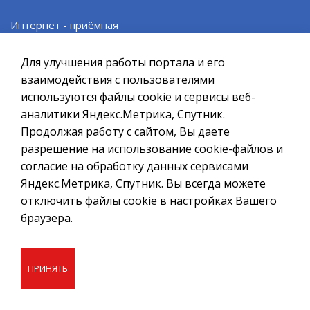
При полном или частичном использовании материалов ссылка
на ресурс обязательна.
Интернет - приёмная
Если Вы обнаружили на странице ошибку, пожалуйста, выделите
курсором слово или фразу и нажмите сочетание клавиш
Проект «SMS Главе»
Для улучшения работы портала и его
Ctrl+Enter
взаимодействия с пользователями
Политика в отношении обработки персональных данных
Электронные услуги
используются файлы cookie и сервисы веб-
аналитики Яндекс.Метрика, Спутник.
Создание сайта – Старт Икс
Муниципальные услуги
Продолжая работу с сайтом, Вы даете
© 2010 - 2026
разрешение на использование cookie-файлов и
согласие на обработку данных сервисами
Правовые акты в сфере закупок
Яндекс.Метрика, Спутник. Вы всегда можете
отключить файлы cookie в настройках Вашего
Административные регламенты
браузера.
Противодействие коррупции
ПРИНЯТЬ
Исполнение Указов Президента РФ
Нормативные правовые акты (Электронный бюллетень