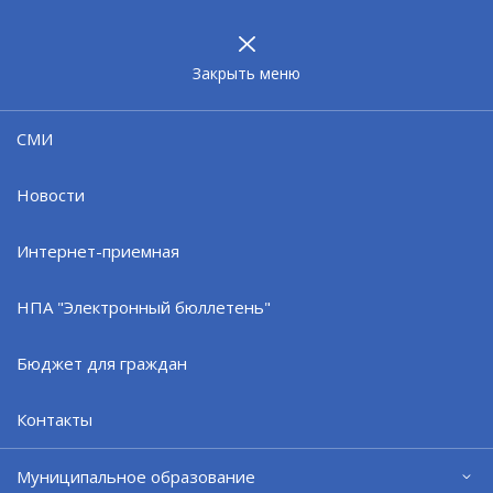
МУНИЦИПАЛЬНОЕ
ОБРАЗОВАНИЕ
ЗАТО г. СЕВЕРОМОРСК
Закрыть меню
МКУ "Муниципальное имущество"
СМИ
Руководство
Новости
Общая информация
Интернет-приемная
Предмет, цели и виды деятельности
учреждения
НПА "Электронный бюллетень"
Документы
Бюджет для граждан
Контакты
Официальный сайт ОМСУ муниципального
образования ЗАТО г.Североморск
Муниципальное образование