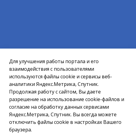
Позаботьтесь о себе и своих родных, соблюдайте
элементарные правила гигиены и сальмонеллёз
вам будет не страшен.
Официальный сайт ОМСУ муниципального
образования ЗАТО г.Североморск
Для улучшения работы портала и его
При полном или частичном использовании материалов ссылка
на ресурс обязательна.
взаимодействия с пользователями
используются файлы cookie и сервисы веб-
Если Вы обнаружили на странице ошибку, пожалуйста, выделите
курсором слово или фразу и нажмите сочетание клавиш
аналитики Яндекс.Метрика, Спутник.
Ctrl+Enter
Продолжая работу с сайтом, Вы даете
разрешение на использование cookie-файлов и
Политика в отношении обработки персональных данных
согласие на обработку данных сервисами
Создание сайта – Старт Икс
Яндекс.Метрика, Спутник. Вы всегда можете
© 2010 - 2026
отключить файлы cookie в настройках Вашего
браузера.