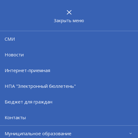
МУНИЦИПАЛЬНОЕ
ОБРАЗОВАНИЕ
ЗАТО г. СЕВЕРОМОРСК
Закрыть меню
07.07.26
СМИ
«Североморск» вернулся в
родную базу
Новости
Интернет-приемная
НПА "Электронный бюллетень"
Бюджет для граждан
Контакты
Муниципальное образование