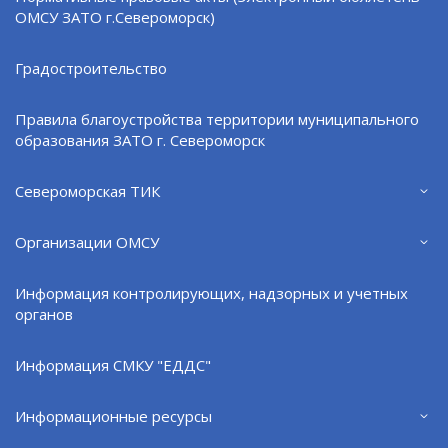
ОМСУ ЗАТО г.Североморск)
От лица жителей и руководства муниципалитета
экипаж поздравил начальник Управления
Градостроительство
культуры, спорта, молодежной политики и
международных связей администрации ЗАТО
Правила благоустройства территории муниципального
г.Североморск Юрий Мороз.
образования ЗАТО г. Североморск
«Экипаж доблестно выполнял задачи по
Североморская ТИК
обеспечению безопасности нашей страны
и поддержанию международной
Организации ОМСУ
стабильности. Знаем, каким трудом даются
морские мили, и гордимся мужеством и
Информация контролирующих, надзорных и учетных
профессионализмом наших моряков-
органов
североморцев», - отметил глава ЗАТО
Владимир Евменьков.
Информация СМКУ "ЕДДС"
Информационные ресурсы
С возвращением!