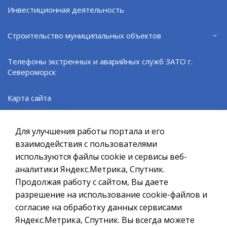
Инвестиционная деятельность
на доме №1а по улице Комсомольской была
открыта мемориальная доска.
Строительство муниципальных объектов
ВЕРНУТЬСЯ НАЗАД
Телефоны экстренных и аварийных служб ЗАТО г.
Североморск
Карта сайта
Официальный сайт ОМСУ муниципального
образования ЗАТО г.Североморск
Реализация инициативных проектов
Для улучшения работы портала и его
При полном или частичном использовании материалов ссылка
на ресурс обязательна.
взаимодействия с пользователями
Благоустройство общественных территорий
используются файлы cookie и сервисы веб-
Если Вы обнаружили на странице ошибку, пожалуйста, выделите
курсором слово или фразу и нажмите сочетание клавиш
аналитики Яндекс.Метрика, Спутник.
Военный комиссариат городов Североморск и
Ctrl+Enter
Продолжая работу с сайтом, Вы даете
Островной Мурманской области
разрешение на использование cookie-файлов и
Политика в отношении обработки персональных данных
согласие на обработку данных сервисами
Ограничение торговли алкоголем
Создание сайта – Старт Икс
Яндекс.Метрика, Спутник. Вы всегда можете