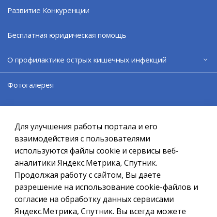
Новодевичьем кладбище. Именем флотоводца был
Развитие Конкуренции
назван тяжелый авианесущий крейсер Северного
флота.
Бесплатная юридическая помощь
ВЕРНУТЬСЯ НАЗАД
О профилактике острых кишечных инфекций
Фотогалерея
Официальный сайт ОМСУ муниципального
образования ЗАТО г.Североморск
Для улучшения работы портала и его
При полном или частичном использовании материалов ссылка
на ресурс обязательна.
взаимодействия с пользователями
используются файлы cookie и сервисы веб-
Если Вы обнаружили на странице ошибку, пожалуйста, выделите
курсором слово или фразу и нажмите сочетание клавиш
аналитики Яндекс.Метрика, Спутник.
Ctrl+Enter
Продолжая работу с сайтом, Вы даете
разрешение на использование cookie-файлов и
Политика в отношении обработки персональных данных
согласие на обработку данных сервисами
Создание сайта – Старт Икс
Яндекс.Метрика, Спутник. Вы всегда можете