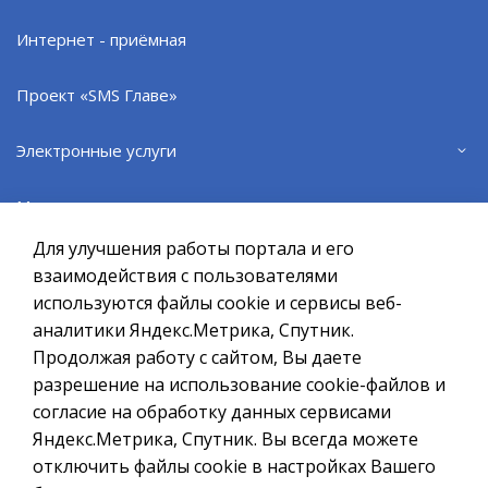
248.33Кб
Интернет - приёмная
ВЕРНУТЬСЯ НАЗАД
Проект «SMS Главе»
Электронные услуги
Официальный сайт ОМСУ муниципального
Муниципальные услуги
образования ЗАТО г.Североморск
Для улучшения работы портала и его
При полном или частичном использовании материалов ссылка
Правовые акты в сфере закупок
на ресурс обязательна.
взаимодействия с пользователями
используются файлы cookie и сервисы веб-
Если Вы обнаружили на странице ошибку, пожалуйста, выделите
Административные регламенты
курсором слово или фразу и нажмите сочетание клавиш
аналитики Яндекс.Метрика, Спутник.
Ctrl+Enter
Продолжая работу с сайтом, Вы даете
Противодействие коррупции
разрешение на использование cookie-файлов и
Политика в отношении обработки персональных данных
согласие на обработку данных сервисами
Создание сайта – Старт Икс
Исполнение Указов Президента РФ
Яндекс.Метрика, Спутник. Вы всегда можете
© 2010 - 2026
отключить файлы cookie в настройках Вашего
Нормативные правовые акты (Электронный бюллетень