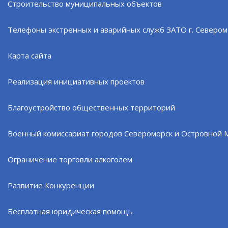
Строительство муниципальных объектов
Телефоны экстренных и аварийных служб ЗАТО г. Севером
Карта сайта
Размеры пенсии
Реализация инициативных проектов
Благоустройство общественных территорий
Пенсия за выслугу лет устанавливается в следующих
размерах:
Военный комиссариат городов Североморск и Островной 
Ограничение торговли алкоголем
а) уволенным военнослужащим, имеющим выслугу
20 лет и более: за выслугу 20 лет – 50 процентов
Развитие Конкуренции
соответствующих сумм денежного довольствия,
учитываемого при исчислении пенсии; за каждый
Бесплатная юридическая помощь
год выслуги свыше 20 лет – 3 процента сумм