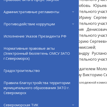
3) Маковскую Любовь Юрьевн
комиссией избирательного участ
Административные регламенты
4) Немиловскую Ирину Сергее
комиссией избирательного участ
Противодействие коррупции
5) Попова Валерия Денисович
комиссией избирательного участ
Исполнение Указов Президента РФ
6) Середину Викторию Сергеев
избирательной комиссией;
Нормативные правовые акты
7) Шубину Александру Руслан
(Электронный бюллетень ОМСУ ЗАТО
г.Североморск)
комиссией избирательного участ
Назначить председателем Моло
Градостроительство
комиссии Середину Викторию Се
Положение о Молодежной комисс
Правила благоустройства территории
329.21Кб
муниципального образования ЗАТО г.
Североморск
Североморская ТИК